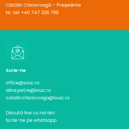
Cătălin Chicioroagă – Președinte
Nr. tel:
+40 747 326 799
Scrie-ne
office@svuc.ro
alina.petre@svuc.ro
catalin.chicioroaga@svuc.ro
Discută live cu noi aici
Scrie-ne pe whatsapp