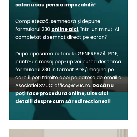
salariu
sau
pensia impozabilă!
Completează, semnează și depune
formularul 230
online aici
, într-un minut. Ai
completat și semnat direct pe ecran?
După apăsarea butonului GENEREAZĂ .PDF,
printr-un mesaj pop-up vei putea descărca
formularul 230 în format PDF/Imagine pe
care îl poți trimite apoi pe adresa de email a
Asociației SVUC:
office@svuc.ro
.
Dacă
nu
poți
face
procedura
online, uite aici
detalii despre cum
să
redirectionezi!