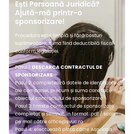
Ești Persoană Juridică?
Ajută-mă printr-o
sponsorizare!
Procedura este simplă și fără costuri
suplimentare, suma fiind deductibilă fiscal
conform legislației.
Pasul 1:
DESCARCA CONTRACTUL DE
SPONSORIZARE
Pasul 2: completează datele de identificare
ale companiei, precum și suma care face
obiectul contractului de sponsorizare
Pasul 3: trimite contractul de sponsorizare
completat și semnat, în format .pdf / scan
pe mail către
office@svuc.ro
Pasul 4: efectuează plata către Asociația