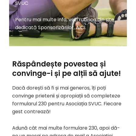
SVUC
Pentru mai multe info, vezi rubrica din site
dedicată Sponsorizărilor,
AICI.
Răspândește povestea și
convinge-i și pe alții să ajute!
Dacă dorești să fi și mai generos, îți poți
convinge prietenii și apropiații să completeze
formularul 230 pentru Asociația SVUC. Fiecare
gest contrează!
Adună cât mai multe formulare 230, apoi dă-
ne un mesaj pe adresa de mail a Asociației