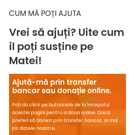
CUM MĂ POȚI AJUTA
Vrei să ajuți? Uite cum
il poți susține pe
Matei!
Ajută-mă prin transfer
bancar sau donație online.​
Poți
da
click pe butoanele de
la
începutul
acestei
pagini
pentru a
dona
online.
Dacă
preferi
să
donezi
prin
transfer bancar,
ai
mai
jos datele noastre.