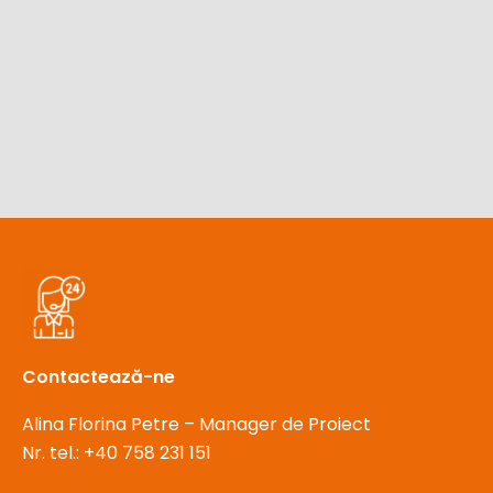
Contactează-ne
Alina Florina Petre – Manager de Proiect
Nr. tel.:
+40 758 231 151