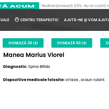
Redirecționează 3,5%. Nu te costă n
TUALE
CENTRU TERAPEUTIC
AJUTĂ-NE ŞI VOM AJUT
DONEAZĂ 30 LEI
DONEAZĂ 50 LEI
D
Manea Marius Viorel
Diagnostic:
Spina Bifida
Dispozitive medicale folosite:
orteze , scaun rulant.