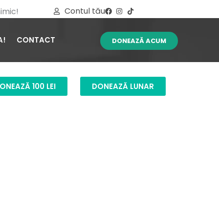
Contul tău
imic!
A!
CONTACT
DONEAZĂ ACUM
ONEAZĂ 100 LEI
DONEAZĂ LUNAR