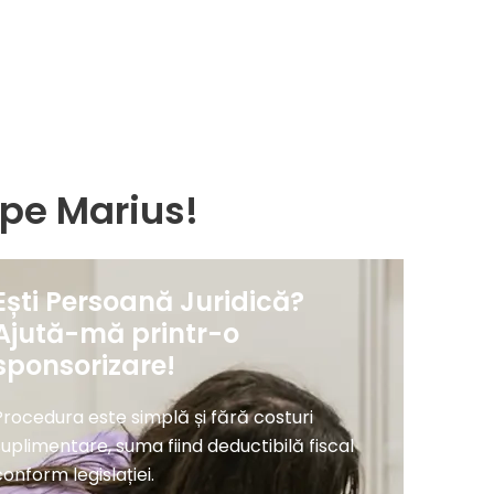
e pe Marius!
Ești Persoană Juridică?
Ajută-mă printr-o
sponsorizare!
Procedura este simplă și fără costuri
suplimentare, suma fiind deductibilă fiscal
conform legislației.