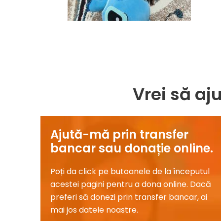
Vrei să aju
Ajută-mă prin transfer
bancar sau donație online.​
Poți
da
click pe butoanele de
la
începutul
acestei
pagini
pentru a
dona
online.
Dacă
preferi
să
donezi
prin
transfer bancar,
ai
mai
jos datele noastre.