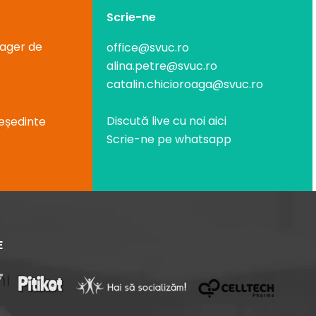
Scrie-ne
nager de
office@svuc.ro
alina.petre@svuc.ro
catalin.chicioroaga@svuc.ro
Discută live cu noi aici
eședinte
Scrie-ne pe whatsapp
E