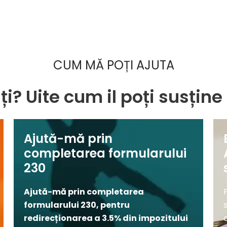
CUM MĂ POȚI AJUTA
ți? Uite cum il poți susțin
Ajută-mă prin
completarea formularului
230
Ajută-mă
prin
completarea
formularului 230, pentru
redirecționarea a 3.5%
din
impozitului