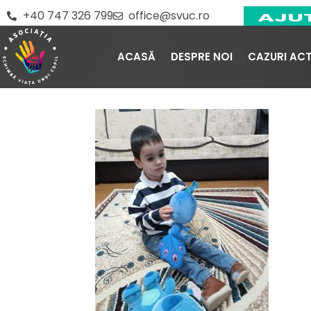
Skip
+40 747 326 799
office@svuc.ro
to
content
ACASĂ
DESPRE NOI
CAZURI AC