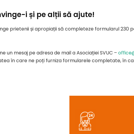
nge-i și pe alții să ajute!
nvinge prietenii și apropiații să completeze formularul 230
ne un mesaj pe adresa de mail a Asociației SVUC –
office
ea în care ne poți furniza formularele completate, în cazul