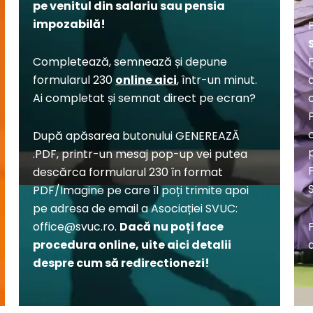
pe venitul din salariu
sau
pensia
impozabilă!
P
Completează, semnează și depune
formularul 230
online aici
, într-un minut.
Ai completat și semnat direct pe ecran?
După apăsarea butonului GENEREAZĂ
.PDF, printr-un mesaj pop-up vei putea
descărca formularul 230 în format
PDF/Imagine pe care îl poți trimite apoi
pe adresa de email a Asociației SVUC:
office@svuc.ro
.
Dacă
nu
poți
face
procedura
online, uite aici detalii
despre cum
să
redirectionezi!