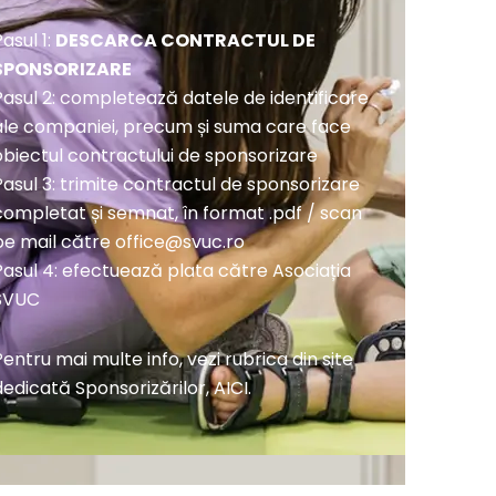
asul 1:
DESCARCA CONTRACTUL DE
SPONSORIZARE
Pasul 2: completează datele de identificare
ale companiei, precum și suma care face
obiectul contractului de sponsorizare
Pasul 3: trimite contractul de sponsorizare
completat și semnat, în format .pdf / scan
pe mail către
office@svuc.ro
Pasul 4: efectuează plata către Asociația
SVUC
Pentru mai multe info, vezi rubrica din site
dedicată Sponsorizărilor,
AICI.